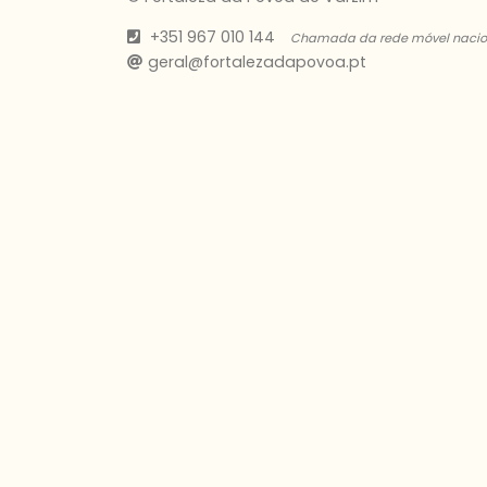
+351 967 010 144
Chamada da rede móvel nacio
geral@fortalezadapovoa.pt