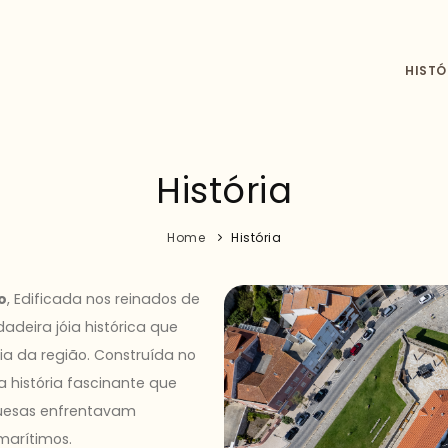
HISTÓ
História
Home
História
o
, Edificada nos reinados de
dadeira jóia histórica que
ia da região. Construída no
a história fascinante que
uesas enfrentavam
marítimos.