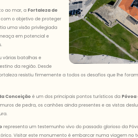
to ao mar, a
Fortaleza de
 com o objetivo de proteger
tia uma visão privilegiada
ameaça em potencial e
.
u várias batalhas e
stino da região. Desde
fortaleza resistiu firmemente a todos os desafios que lhe fo
da Conceição
é um dos principais pontos turísticos da
Póvoa 
s muros de pedra, os canhões ainda presentes e as vistas de
ura.
o
representa um testemunho vivo do passado glorioso da Póv
 histórico. Visitar este monumento é embarcar numa viagem n